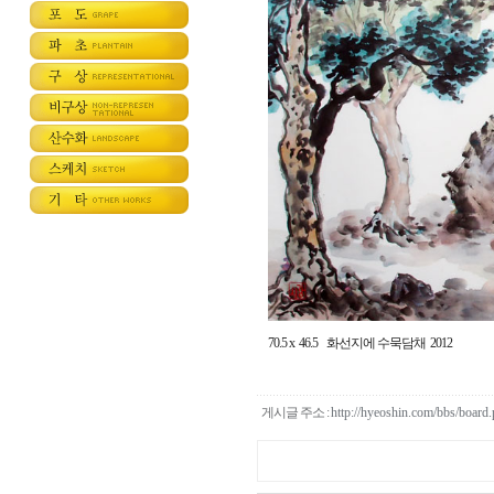
70.5 x 46.5 화선지에 수묵담채 2012
게시글 주소 :
http://hyeoshin.com/bbs/boar