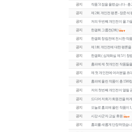
공지
작품 51점을 올렸습니다 - 총
공지
제 2회 개인전 평론 - 장준석
공지
저의 두번째 개인전이 올 가
공지
한결회 그룹전(2회)
공지
한결회 창립전에 전시한 작
공지
제 1회 개인전에 대한 평론을
공지
한결회 ( 심재화실 제 5기 창
공지
홈피에 제 첫개인전 작품들
공지
제 첫 개인전에 여러분을 
공지
홈피에 올린 작품이 총 150
공지
저의 첫번째 개인전이 열릴
공지
드디어 저희가 회원전을 하게
공지
오늘로 홈피에 올린 작품이 1
공지
시강 사군자 교실 휴원
공지
홈피를 새롭게 단장하였습