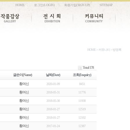
·
·
·
HOME
로그인(LOGIN)
회원가입(SIGN UP)
SITEMAP
HOME > 커뮤니티 > 방명록
Total 178
글쓴이(Name)
날짜(Date)
조회(Inquiry)
황여신
2020-01-09
8451
황여신
2018-05-31
11776
황여신
2018-05-30
11938
황여신
2018-01-27
12519
황여신
2018-01-27
12102
황여신
2017-01-24
12387